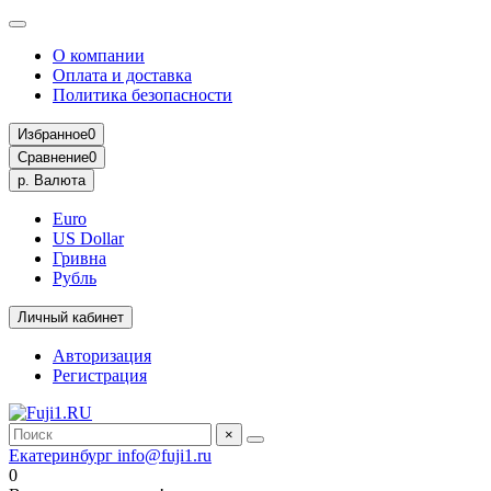
О компании
Оплата и доставка
Политика безопасности
Избранное
0
Сравнение
0
р.
Валюта
Euro
US Dollar
Гривна
Рубль
Личный кабинет
Авторизация
Регистрация
×
Екатеринбург
info@fuji1.ru
0