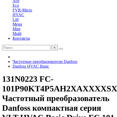
Ace
Eco
FVR-Micro
HVAC
Lift
Mega
Mini
Multi
Контакты
×
Частотные преобразователи Danfoss
Danfoss HVAC Basic
131N0223 FC-
101P90KT4P5AH2XAXXXX
Частотный преобразователь
Danfoss компактная серия