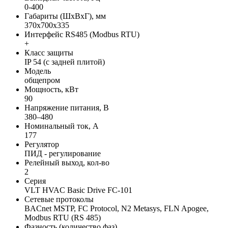
0-400
Габариты (ШхВхГ), мм
370x700x335
Интерфейс RS485 (Modbus RTU)
+
Класс защиты
IP 54 (с задней плитой)
Модель
общепром
Мощность, кВт
90
Напряжение питания, В
380–480
Номинальный ток, А
177
Регулятор
ПИД - регулирование
Релейный выход, кол-во
2
Серия
VLT HVAC Basic Drive FC-101
Сетевые протоколы
BACnet MSTP, FC Protocol, N2 Metasys, FLN Apogee,
Modbus RTU (RS 485)
Фазность (количество фаз)