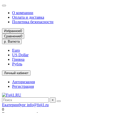
О компании
Оплата и доставка
Политика безопасности
Избранное
0
Сравнение
0
р.
Валюта
Euro
US Dollar
Гривна
Рубль
Личный кабинет
Авторизация
Регистрация
×
Екатеринбург
info@fuji1.ru
0