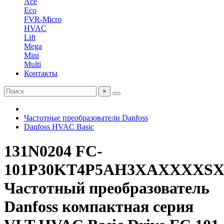
Ace
Eco
FVR-Micro
HVAC
Lift
Mega
Mini
Multi
Контакты
×
Частотные преобразователи Danfoss
Danfoss HVAC Basic
131N0204 FC-
101P30KT4P5AH3XAXXXX
Частотный преобразователь
Danfoss компактная серия