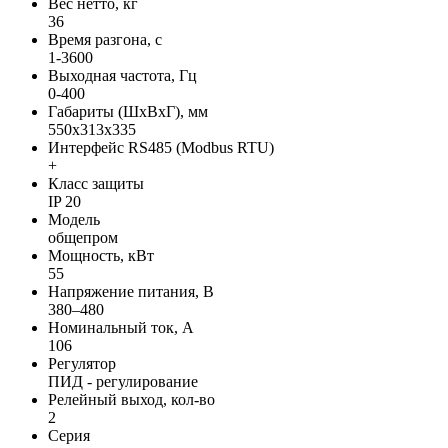
Вес нетто, кг
36
Время разгона, с
1-3600
Выходная частота, Гц
0-400
Габариты (ШхВхГ), мм
550x313x335
Интерфейс RS485 (Modbus RTU)
+
Класс защиты
IP 20
Модель
общепром
Мощность, кВт
55
Напряжение питания, В
380–480
Номинальный ток, А
106
Регулятор
ПИД - регулирование
Релейный выход, кол-во
2
Серия