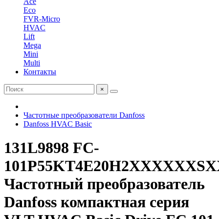
Ace
Eco
FVR-Micro
HVAC
Lift
Mega
Mini
Multi
Контакты
×
Частотные преобразователи Danfoss
Danfoss HVAC Basic
131L9898 FC-
101P55KT4E20H2XXXXXX
Частотный преобразователь
Danfoss компактная серия