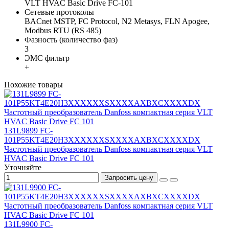
VLT HVAC Basic Drive FC-101
Сетевые протоколы
BACnet MSTP, FC Protocol, N2 Metasys, FLN Apogee,
Modbus RTU (RS 485)
Фазность (количество фаз)
3
ЭМС фильтр
+
Похожие товары
131L9899 FC-
101P55KT4E20H3XXXXXXSXXXXAXBXCXXXXDX
Частотный преобразователь Danfoss компактная серия VLT
HVAC Basic Drive FC 101
Уточняйте
Запросить цену
131L9900 FC-