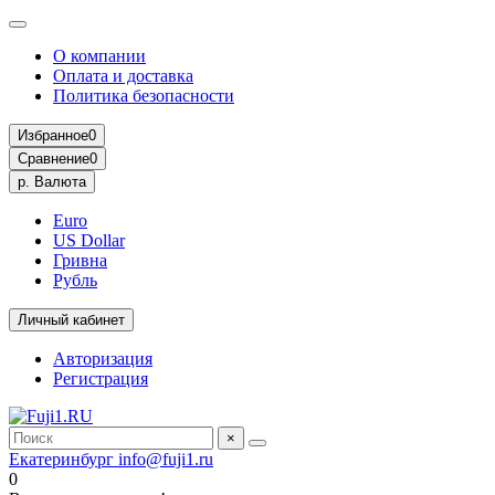
О компании
Оплата и доставка
Политика безопасности
Избранное
0
Сравнение
0
р.
Валюта
Euro
US Dollar
Гривна
Рубль
Личный кабинет
Авторизация
Регистрация
×
Екатеринбург
info@fuji1.ru
0