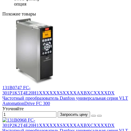
опция
Похожие товары
131B0747 FC-
301P1K5T4E20H1XXXXXXSXXXXAXBXCXXXXDX
Частотный преобразователь Danfoss универсальная серия VLT
AutomationDrive FC 300
Уточняйте
Запросить цену