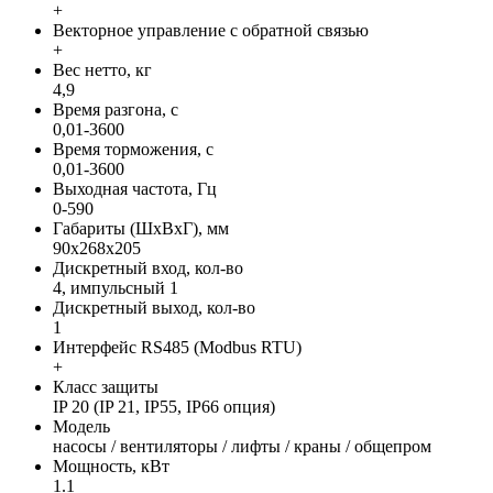
+
Векторное управление с обратной связью
+
Вес нетто, кг
4,9
Время разгона, с
0,01-3600
Время торможения, с
0,01-3600
Выходная частота, Гц
0-590
Габариты (ШхВхГ), мм
90х268х205
Дискретный вход, кол-во
4, импульсный 1
Дискретный выход, кол-во
1
Интерфейс RS485 (Modbus RTU)
+
Класс защиты
IP 20 (IP 21, IP55, IP66 опция)
Модель
насосы / вентиляторы / лифты / краны / общепром
Мощность, кВт
1.1