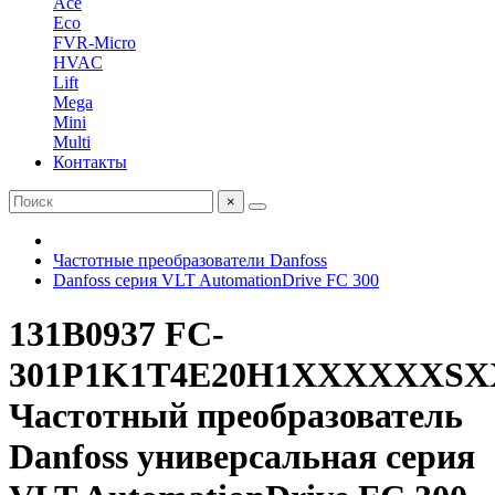
Ace
Eco
FVR-Micro
HVAC
Lift
Mega
Mini
Multi
Контакты
×
Частотные преобразователи Danfoss
Danfoss серия VLT AutomationDrive FC 300
131B0937 FC-
301P1K1T4E20H1XXXXXX
Частотный преобразователь
Danfoss универсальная серия