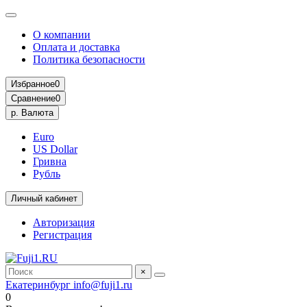
О компании
Оплата и доставка
Политика безопасности
Избранное
0
Сравнение
0
р.
Валюта
Euro
US Dollar
Гривна
Рубль
Личный кабинет
Авторизация
Регистрация
×
Екатеринбург
info@fuji1.ru
0