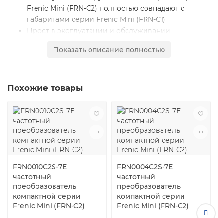
Frenic Mini (FRN-C2) полностью совпадают с
габаритами серии Frenic Mini (FRN-C1)
Прост в эксплуатации и обслуживании
Модификация со встроенным фильтром ЭМС
Показать описание полностью
Векторного управления динамическим моментом
RS485 с протоколом ModBus RTU
ПИД-регулирование
Функция энергосбережения
Похожие товары
Функция компенcации скольжения
Самый быстрый CPU в своем классе
FRN0010C2S-7E
FRN0004C2S-7E
частотный
частотный
преобразователь
преобразователь
компактной серии
компактной серии
Frenic Mini (FRN-C2)
Frenic Mini (FRN-C2)