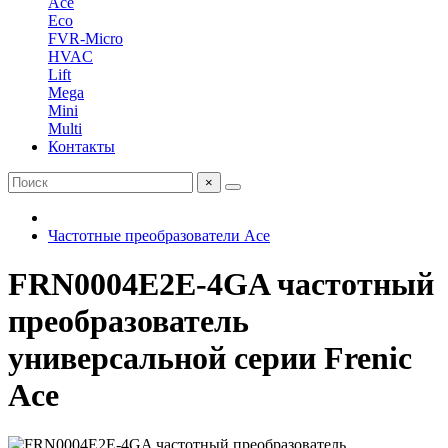
Ace
Eco
FVR-Micro
HVAC
Lift
Mega
Mini
Multi
Контакты
×
Частотные преобразователи Ace
FRN0004E2E-4GA частотный
преобразователь
универсальной серии Frenic
Ace