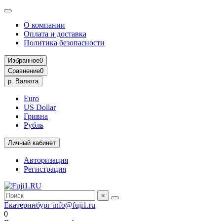
О компании
Оплата и доставка
Политика безопасности
Избранное
0
Сравнение
0
р.
Валюта
Euro
US Dollar
Гривна
Рубль
Личный кабинет
Авторизация
Регистрация
×
Екатеринбург
info@fuji1.ru
0